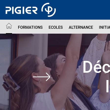
Aller
au
contenu
principal
FORMATIONS
ECOLES
ALTERNANCE
INITI
Déc