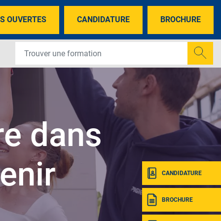
S OUVERTES
CANDIDATURE
BROCHURE
re dans
enir
CANDIDATURE
BROCHURE