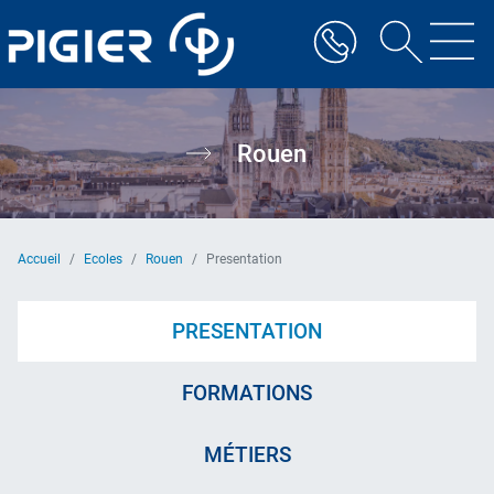
Aller
au
contenu
principal
Rouen
Accueil
Ecoles
Rouen
Presentation
PRESENTATION
FORMATIONS
MÉTIERS