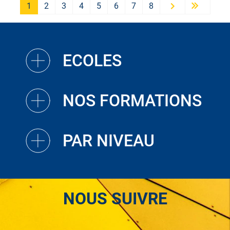
1
2
3
4
5
6
7
8
Next ›
Last »
ECOLES
NOS FORMATIONS
PAR NIVEAU
NOUS SUIVRE