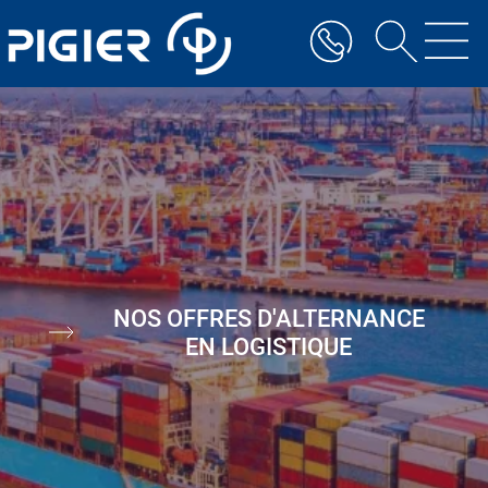
Aller
au
contenu
principal
Image
NOS OFFRES D'ALTERNANCE
EN LOGISTIQUE