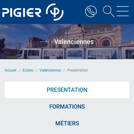
Aller
au
contenu
principal
Valenciennes
Accueil
Ecoles
Valenciennes
Presentation
PRESENTATION
FORMATIONS
MÉTIERS