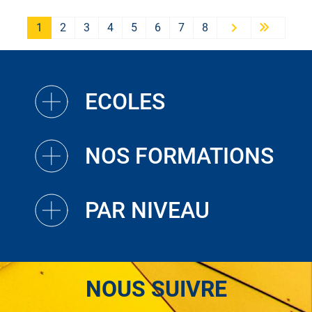
1
2
3
4
5
6
7
8
Next ›
Last »
ECOLES
NOS FORMATIONS
PAR NIVEAU
NOUS SUIVRE