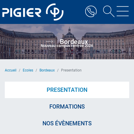
Aller
au
contenu
principal
Bordeaux
Nouveau campus rentrée 2026
Accueil
Ecoles
Bordeaux
Presentation
PRESENTATION
FORMATIONS
NOS ÉVÈNEMENTS