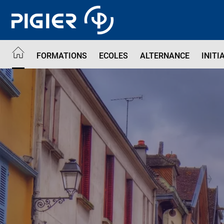
Aller
au
contenu
principal
FORMATIONS
ECOLES
ALTERNANCE
INITI