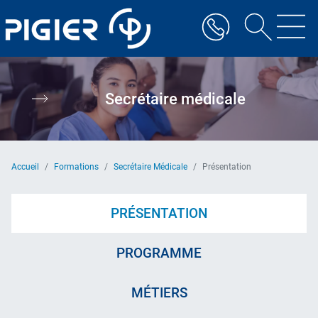
Aller
au
contenu
principal
Secrétaire médicale
Accueil
Formations
Secrétaire Médicale
Présentation
PRÉSENTATION
PROGRAMME
MÉTIERS