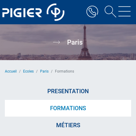
Aller
au
contenu
principal
Paris
Accueil
Ecoles
Paris
Formations
PRESENTATION
FORMATIONS
MÉTIERS