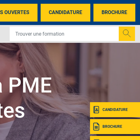
S OUVERTES
CANDIDATURE
BROCHURE
la PME
tes
CANDIDATURE
BROCHURE