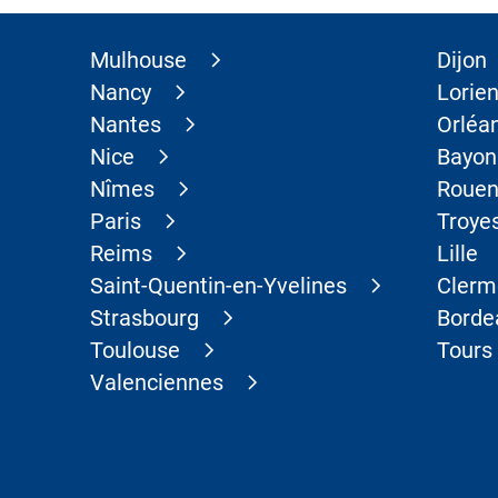
Mulhouse
Dijon
Nancy
Lorien
Nantes
Orléa
Nice
Bayon
Nîmes
Roue
Paris
Troye
Reims
Lille
Saint-Quentin-en-Yvelines
Clerm
Strasbourg
Borde
Toulouse
Tours
Valenciennes