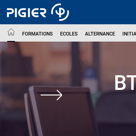
Aller
au
contenu
principal
FORMATIONS
ECOLES
ALTERNANCE
INITI
BT