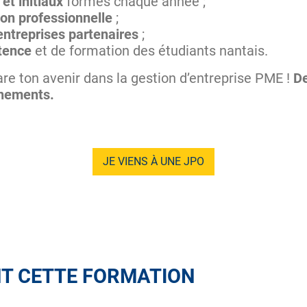
et initiaux
formés chaque année ;
ion professionnelle
;
entreprises partenaires
;
tence
et de formation des étudiants nantais.
re ton avenir dans la gestion d’entreprise PME !
D
énements.
JE VIENS À UNE JPO
T CETTE FORMATION