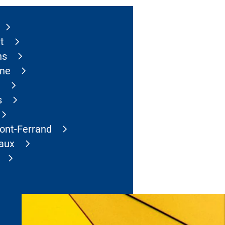
t
ns
ne
n
s
ont-Ferrand
aux