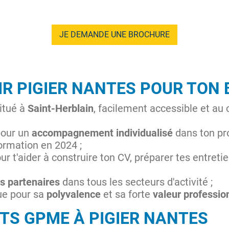
JE DEMANDE UNE BROCHURE
IR PIGIER NANTES POUR TON
itué à
Saint-Herblain
, facilement accessible et au 
pour un
accompagnement individualisé
dans ton pro
ormation en 2024 ;
ur t'aider à construire ton CV, préparer tes entreti
s partenaires
dans tous les secteurs d'activité ;
ue pour sa
polyvalence
et sa forte
valeur professio
BTS GPME À PIGIER NANTES