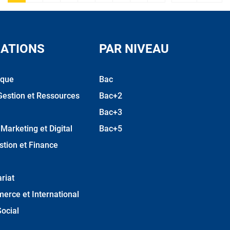
Next ›
Las
ATIONS
PAR NIVEAU
ique
Bac
Gestion et Ressources
Bac+2
Bac+3
arketing et Digital
Bac+5
stion et Finance
riat
erce et International
ocial