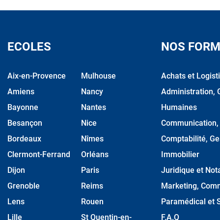
ECOLES
NOS FORM
Aix-en-Provence
Mulhouse
Achats et Logist
Amiens
Nancy
Administration, 
Bayonne
Nantes
Humaines
Besançon
Nice
Communication, M
Bordeaux
Nîmes
Comptabilité, Ge
Clermont-Ferrand
Orléans
Immobilier
Dijon
Paris
Juridique et Nota
Grenoble
Reims
Marketing, Comm
Lens
Rouen
Paramédical et S
Lille
St Quentin-en-
F.A.Q