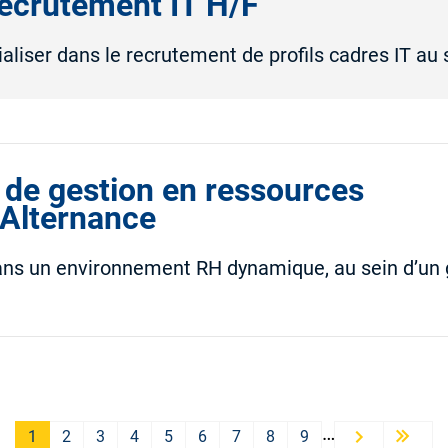
ecrutement IT H/F
liser dans le recrutement de profils cadres IT au 
 de gestion en ressources
Alternance
ans un environnement RH dynamique, au sein d’un 
PAGINATION
…
1
2
3
4
5
6
7
8
9