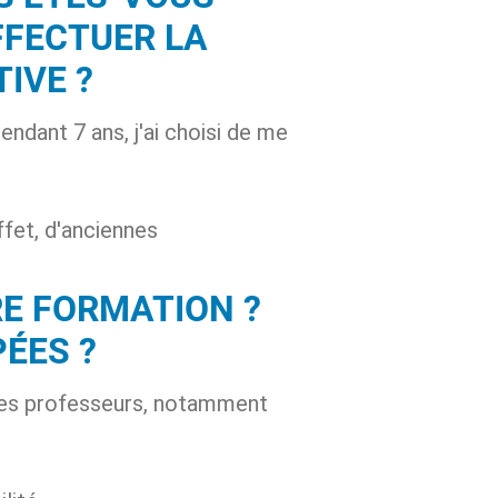
FFECTUER LA
IVE ?
ndant 7 ans, j'ai choisi de me
ffet, d'anciennes
RE FORMATION ?
ÉES ?
té des professeurs, notamment