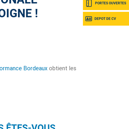
PORTES OUVERTES
IGNE !
DEPOT DE CV
rformance Bordeaux
obtient les
S ÊTES-VOUS