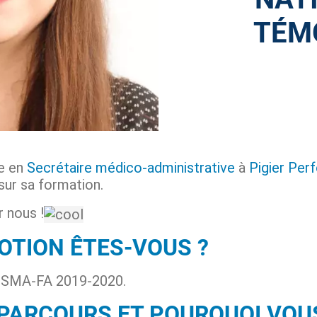
TÉMO
e en
Secrétaire médico-administrative
à
Pigier Pe
 sur sa formation.
r nous !
OTION ÊTES-VOUS ?
on SMA-FA 2019-2020.
 PARCOURS ET POURQUOI VOU