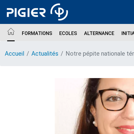
Aller
au
contenu
principal
FORMATIONS
ECOLES
ALTERNANCE
INITI
Accueil
Actualités
Notre pépite nationale té