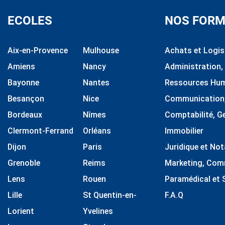
ECOLES
NOS FORM
Aix-en-Provence
Mulhouse
Achats et Logis
Amiens
Nancy
Administration,
Bayonne
Nantes
Ressources Hu
Besançon
Nice
Communication, 
Bordeaux
Nîmes
Comptabilité, G
Clermont-Ferrand
Orléans
Immobilier
Dijon
Paris
Juridique et Not
Grenoble
Reims
Marketing, Comm
Lens
Rouen
Paramédical et 
Lille
St Quentin-en-
F.A.Q
Lorient
Yvelines