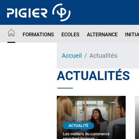
Aller
au
contenu
principal
FORMATIONS
ECOLES
ALTERNANCE
INITI
Accueil
Actualités
ACTUALITÉS
ACTUALITÉ
Les métiers du commerce
recrutent toujours :…