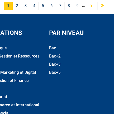
…
1
2
3
4
5
6
7
8
9
Next ›
Las
ATIONS
PAR NIVEAU
ique
Bac
Gestion et Ressources
Bac+2
Bac+3
arketing et Digital
Bac+5
stion et Finance
riat
erce et International
ocial