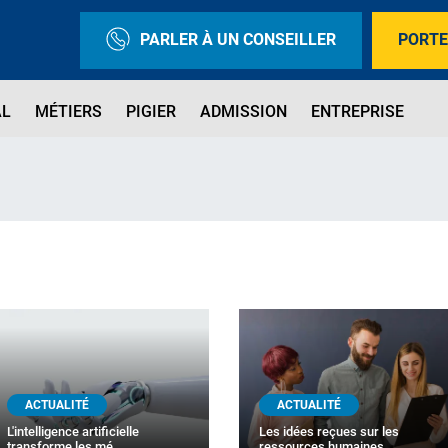
PARLER À UN CONSEILLER
PORTE
AL
MÉTIERS
PIGIER
ADMISSION
ENTREPRISE
ACTUALITÉ
ACTUALITÉ
L'intelligence artificielle
Les idées reçues sur les
transforme les mé…
ressources humaines