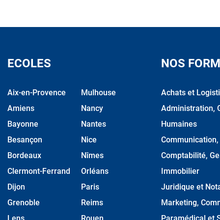
ECOLES
NOS FORM
Aix-en-Provence
Mulhouse
Achats et Logist
Amiens
Nancy
Administration, 
Bayonne
Nantes
Humaines
Besançon
Nice
Communication, M
Bordeaux
Nîmes
Comptabilité, Ge
Clermont-Ferrand
Orléans
Immobilier
Dijon
Paris
Juridique et Nota
Grenoble
Reims
Marketing, Comm
Lens
Rouen
Paramédical et S