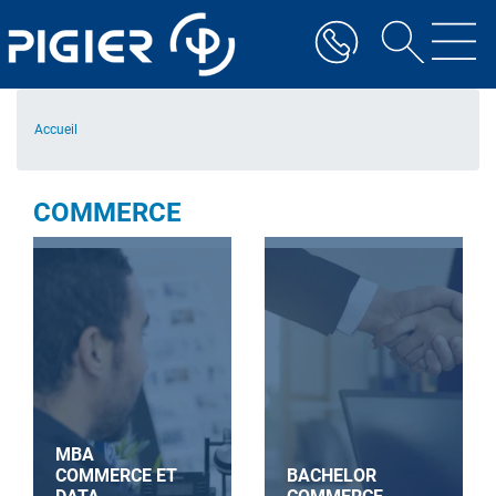
Aller
au
contenu
principal
Accueil
COMMERCE
MBA
COMMERCE ET
BACHELOR