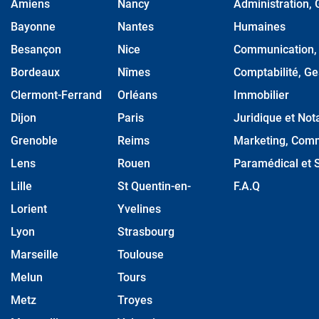
Amiens
Nancy
Administration, 
Bayonne
Nantes
Humaines
Besançon
Nice
Communication, M
Bordeaux
Nîmes
Comptabilité, Ge
Clermont-Ferrand
Orléans
Immobilier
Dijon
Paris
Juridique et Nota
Grenoble
Reims
Marketing, Comm
Lens
Rouen
Paramédical et S
Lille
St Quentin-en-
F.A.Q
Lorient
Yvelines
Lyon
Strasbourg
Marseille
Toulouse
Melun
Tours
Metz
Troyes