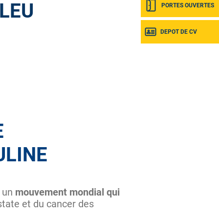
LEU
PORTES OUVERTES
DEPOT DE CV
E
ULINE
, un
mouvement mondial qui
state et du cancer des