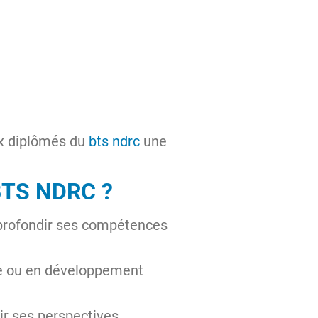
ux diplômés du
bts ndrc
une
TS NDRC ?
pprofondir ses compétences
ce ou en développement
ir ses perspectives