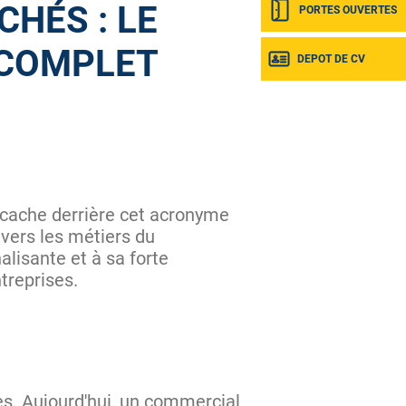
HÉS : LE
PORTES OUVERTES
 COMPLET
DEPOT DE CV
 cache derrière cet acronyme
 vers les métiers du
alisante et à sa forte
treprises.
es. Aujourd'hui, un commercial