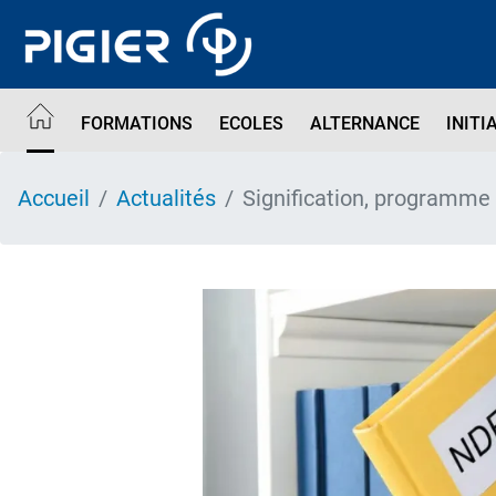
Aller
au
contenu
principal
FORMATIONS
ECOLES
ALTERNANCE
INITI
Accueil
Actualités
Signification, programme 