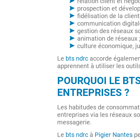
relation client et nég
prospection et dévelo
fidélisation de la client
communication digitale
gestion des réseaux so
animation de réseaux 
culture économique, ju
Le
bts ndrc
accorde également 
apprennent à utiliser les ou
POURQUOI LE BTS
ENTREPRISES ?
Les habitudes de consommatio
entreprises via les réseaux so
messagerie.
Le
bts ndrc
à
Pigier Nantes
pe