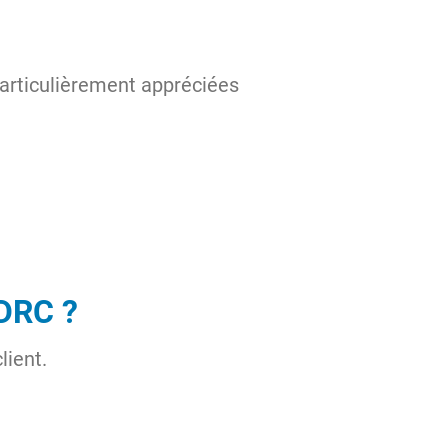
 particulièrement appréciées
DRC ?
lient.