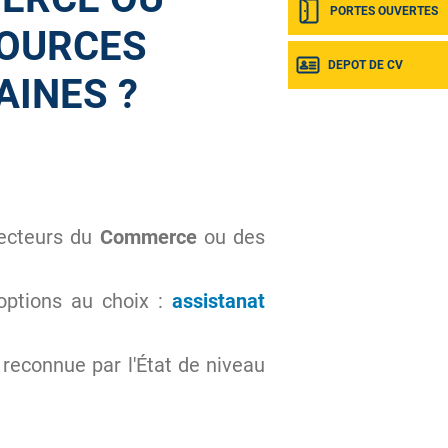
PORTES OUVERTES
OURCES
DEPOT DE CV
INES ?
ecteurs du
Commerce
ou des
ptions au choix :
assistanat
 reconnue par l'État de niveau