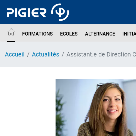
Aller
au
contenu
principal
FORMATIONS
ECOLES
ALTERNANCE
INITI
Accueil
Actualités
Assistant.e de Directio