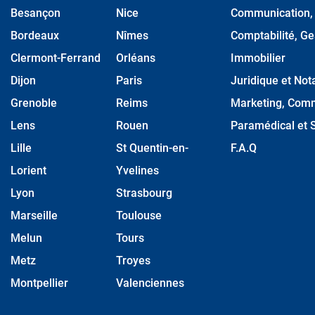
Besançon
Nice
Communication, M
Bordeaux
Nîmes
Comptabilité, Ge
Clermont-Ferrand
Orléans
Immobilier
Dijon
Paris
Juridique et Nota
Grenoble
Reims
Marketing, Comm
Lens
Rouen
Paramédical et S
Lille
St Quentin-en-
F.A.Q
Lorient
Yvelines
Lyon
Strasbourg
Marseille
Toulouse
Melun
Tours
Metz
Troyes
Montpellier
Valenciennes