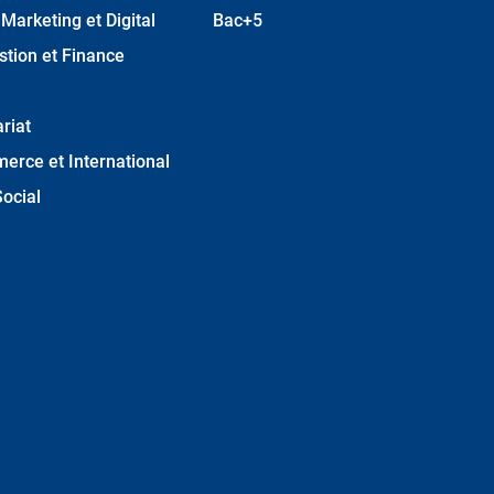
arketing et Digital
Bac+5
stion et Finance
riat
erce et International
ocial