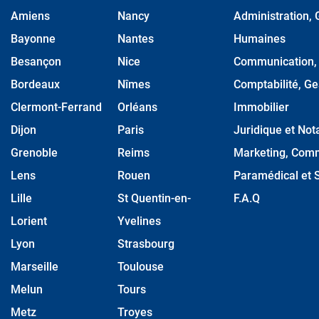
Amiens
Nancy
Administration, 
Bayonne
Nantes
Humaines
Besançon
Nice
Communication, M
Bordeaux
Nîmes
Comptabilité, Ge
Clermont-Ferrand
Orléans
Immobilier
Dijon
Paris
Juridique et Nota
Grenoble
Reims
Marketing, Comm
Lens
Rouen
Paramédical et S
Lille
St Quentin-en-
F.A.Q
Lorient
Yvelines
Lyon
Strasbourg
Marseille
Toulouse
Melun
Tours
Metz
Troyes