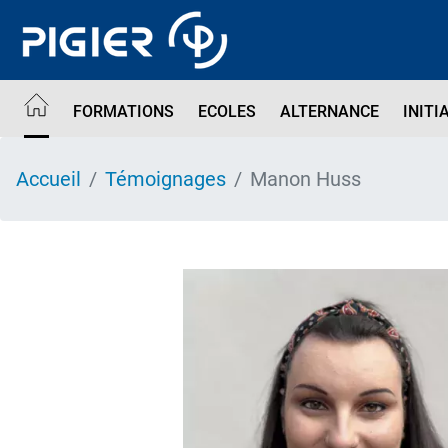
Aller
au
contenu
principal
FORMATIONS
ECOLES
ALTERNANCE
INITI
Accueil
Témoignages
Manon Huss