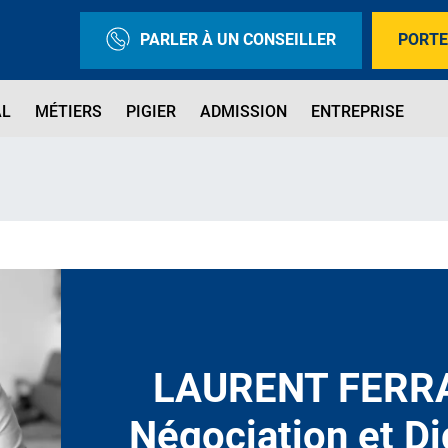
PARLER À UN CONSEILLER
PORTE
AL
MÉTIERS
PIGIER
ADMISSION
ENTREPRISE
LAURENT FERRA
Négociation et Di