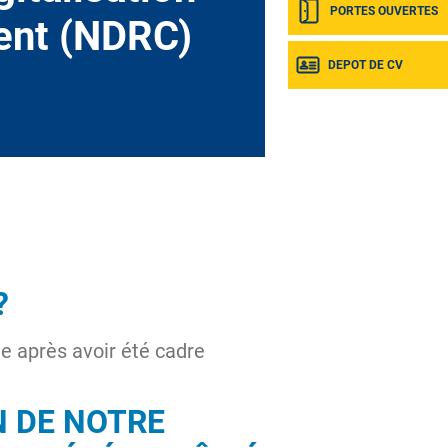
PORTES OUVERTES
ient (NDRC)
DEPOT DE CV
?
le après avoir été cadre
N DE NOTRE