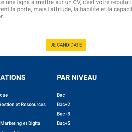
te une ligne à mettre sur un CV, c'est votre réputat
 la porte, mais l'attitude, la fiabilité et la capac
er.
JE CANDIDATE
ATIONS
PAR NIVEAU
ique
Bac
Gestion et Ressources
Bac+2
Bac+3
arketing et Digital
Bac+5