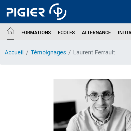
Aller
au
contenu
principal
FORMATIONS
ECOLES
ALTERNANCE
INITI
Accueil
Témoignages
Laurent Ferrault