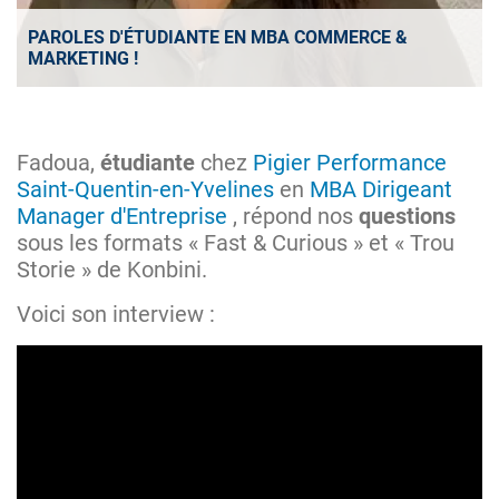
PAROLES D'ÉTUDIANTE EN MBA COMMERCE &
MARKETING !
Fadoua,
étudiante
chez
Pigier Performance
Saint-Quentin-en-Yvelines
en
MBA Dirigeant
Manager d'Entreprise
, répond nos
questions
sous les formats « Fast & Curious » et « Trou
Storie » de Konbini.
Voici son interview :