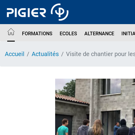
Aller
au
contenu
principal
FORMATIONS
ECOLES
ALTERNANCE
INITI
Accueil
Actualités
Visite de chantier pour le