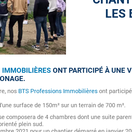
LES 
 IMMOBILIÈRES
ONT PARTICIPÉ À UNE V
JONAGE.
re, nos
BTS Professions Immobilières
ont particip
une surface de 150m² sur un terrain de 700 m².
 se composera de 4 chambres dont une suite paren
rienté plein sud.
embre 2021 pour un chantier démarré en janvier 20