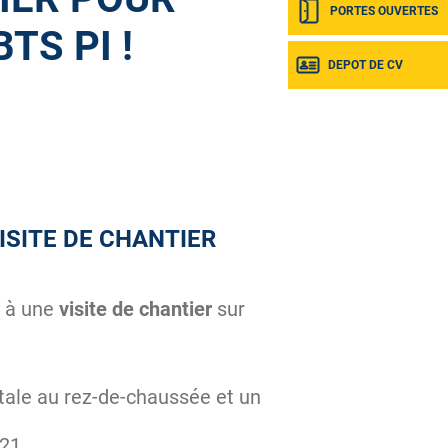
PORTES OUVERTES
BTS PI !
DEPOT DE CV
ISITE DE CHANTIER
é à une
visite de chantier
sur
tale au rez-de-chaussée et un
21.