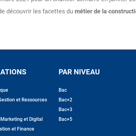
de découvrir les facettes du
métier de la construct
ATIONS
PAR NIVEAU
ique
Bac
Gestion et Ressources
Bac+2
Bac+3
arketing et Digital
Bac+5
stion et Finance