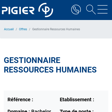
Aller
au
contenu
principal
Accueil
Offres
Gestionnaire Ressources Humaines
GESTIONNAIRE
RESSOURCES HUMAINES
Référence :
Etablissement :
Domaine :
Bachelor
Type de poste :