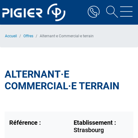
Aller
au
contenu
principal
Accueil
Offres
Alternant·e Commercial·e terrain
ALTERNANT·E
COMMERCIAL·E TERRAIN
Référence :
Etablissement :
Strasbourg