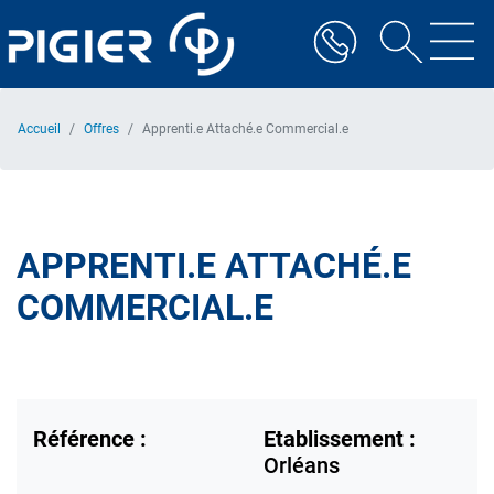
Aller
au
contenu
principal
Accueil
Offres
Apprenti.e Attaché.e Commercial.e
APPRENTI.E ATTACHÉ.E
COMMERCIAL.E
Référence :
Etablissement :
Orléans