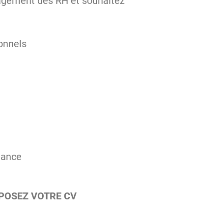
agement des RH et souhaitez
ionnels
rnance
ÉPOSEZ VOTRE CV