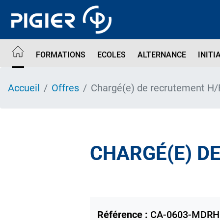
Aller
au
contenu
principal
FORMATIONS
ECOLES
ALTERNANCE
INITI
Accueil
Offres
Chargé(e) de recrutement H
CHARGÉ(E) D
Référence :
CA-0603-MDRH