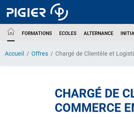
Aller
au
contenu
principal
FORMATIONS
ECOLES
ALTERNANCE
INITI
Accueil
Offres
Chargé de Clientèle et Logis
CHARGÉ DE CL
COMMERCE EN