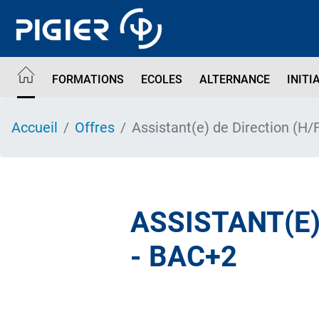
Aller
au
contenu
principal
FORMATIONS
ECOLES
ALTERNANCE
INITI
Accueil
Offres
Assistant(e) de Direction (H/
ASSISTANT(E)
- BAC+2