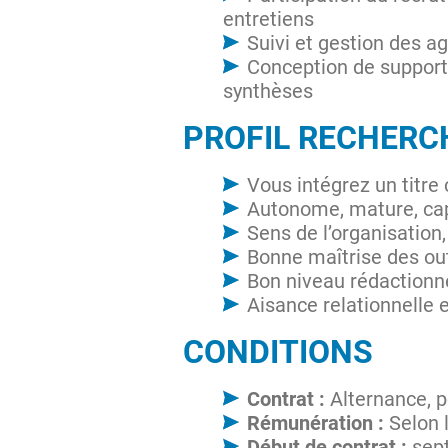
entretiens
Suivi et gestion des a
Conception de supports
synthèses
PROFIL RECHERC
Vous intégrez un titre 
Autonome, mature, cap
Sens de l’organisation,
Bonne maîtrise des out
Bon niveau rédactionne
Aisance relationnelle 
CONDITIONS
Contrat :
Alternance, p
Rémunération :
Selon l
Début de contrat :
sep