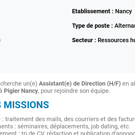
Etablissement :
Nancy
Type de poste :
Alterna
e
Secteur :
Ressources h
recherche un(e)
Assistant(e) de Direction (H/F)
en a
à
Pigier Nancy
, pour rejoindre son équipe.
S MISSIONS
 : traitement des mails, des courriers et des factu
nts : séminaires, déplacements, job dating, etc.
ement : tri de CV, rédaction et publication d’annon