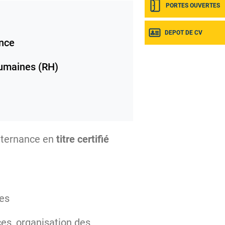
PORTES OUVERTES
DEPOT DE CV
nce
umaines (RH)
lternance en
titre certifié
res
ces, organisation des