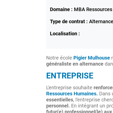
Domaine :
MBA Ressources
Type de contrat :
Alternanc
Localisation :
Notre école
Pigier Mulhouse
r
généraliste en alternance
dans
ENTREPRISE
L'entreprise souhaite
renforce
Ressources Humaines.
Dans 
essentielles
, l'entreprise che
personnel.
En intégrant un pro
futur(e) professionnel(le) au