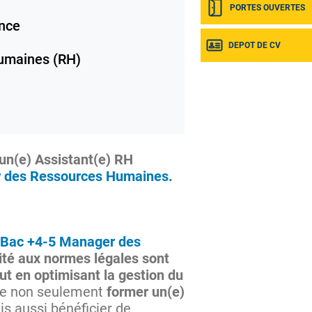
PORTES OUVERTES
nce
DEPOT DE CV
umaines (RH)
un(e) Assistant(e) RH
 des Ressources Humaines.
Bac +4-5 Manager des
mité aux normes légales sont
ut en optimisant la gestion du
aite non seulement
former un(e)
is aussi bénéficier de