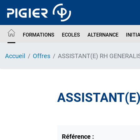
Aller
au
contenu
principal
FORMATIONS
ECOLES
ALTERNANCE
INITI
Accueil
Offres
ASSISTANT(E) RH GENERALI
ASSISTANT(E)
Référence :