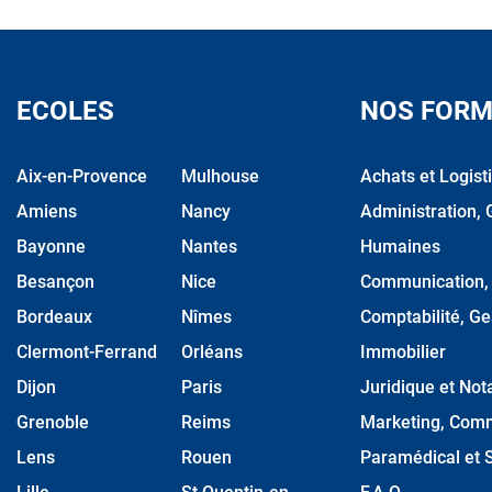
ECOLES
NOS FORM
Aix-en-Provence
Mulhouse
Achats et Logist
Amiens
Nancy
Administration, 
Bayonne
Nantes
Humaines
Besançon
Nice
Communication, M
Bordeaux
Nîmes
Comptabilité, Ge
Clermont-Ferrand
Orléans
Immobilier
Dijon
Paris
Juridique et Nota
Grenoble
Reims
Marketing, Comm
Lens
Rouen
Paramédical et S