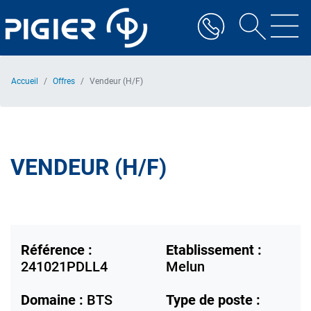
Aller
au
contenu
principal
Accueil
Offres
Vendeur (H/F)
VENDEUR (H/F)
Référence :
Etablissement :
241021PDLL4
Melun
Domaine :
BTS
Type de poste :