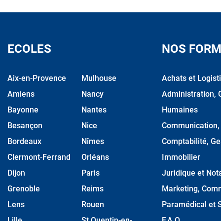
ECOLES
NOS FORM
Aix-en-Provence
Mulhouse
Achats et Logist
Amiens
Nancy
Administration, 
Bayonne
Nantes
Humaines
Besançon
Nice
Communication, M
Bordeaux
Nîmes
Comptabilité, Ge
Clermont-Ferrand
Orléans
Immobilier
Dijon
Paris
Juridique et Nota
Grenoble
Reims
Marketing, Comm
Lens
Rouen
Paramédical et S
Lille
St Quentin-en-
F.A.Q