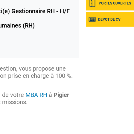
PORTES OUVERTES
i(e) Gestionnaire RH - H/F
DEPOT DE CV
umaines (RH)
gestion, vous propose une
ion prise en charge à 100 %.
e de votre
MBA RH
à
Pigier
 missions.