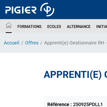
Aller
au
contenu
principal
FORMATIONS
ECOLES
ALTERNANCE
INITI
Accueil
Offres
Apprenti(e) Gestionnaire RH 
APPRENTI(E) 
Référence :
250925PDLL1