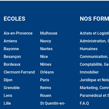
ECOLES
NOS FORM
Aix-en-Provence
Mulhouse
Achats et Logist
Amiens
Nancy
Administration, 
Bayonne
Nantes
Humaines
Besançon
Nice
Communication, M
Bordeaux
Nîmes
Comptabilité, Ge
Clermont-Ferrand
Orléans
Immobilier
Dijon
Paris
Juridique et Nota
Grenoble
Reims
Marketing, Comm
Lens
Rouen
Paramédical et S
Lille
St Quentin-en-
F.A.Q