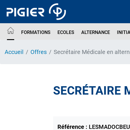
Aller
au
contenu
principal
FORMATIONS
ECOLES
ALTERNANCE
INITI
Accueil
Offres
Secrétaire Médicale en alter
SECRÉTAIRE 
Référence :
LESMADOCBE