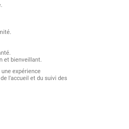
e.
mité.
anté.
et bienveillant.
t une expérience
de l'accueil et du suivi des