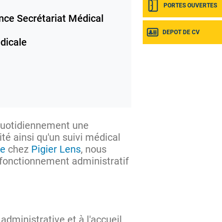
PORTES OUVERTES
nce Secrétariat Médical
DEPOT DE CV
dicale
 quotidiennement une
té ainsi qu'un suivi médical
le
chez
Pigier Lens
, nous
 fonctionnement administratif
administrative et à l'accueil