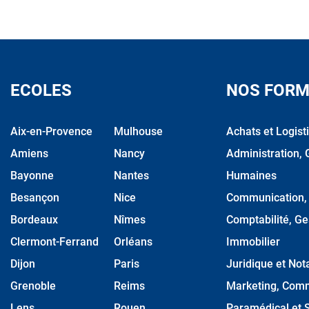
ECOLES
NOS FORM
Aix-en-Provence
Mulhouse
Achats et Logist
Amiens
Nancy
Administration, 
Bayonne
Nantes
Humaines
Besançon
Nice
Communication, M
Bordeaux
Nîmes
Comptabilité, Ge
Clermont-Ferrand
Orléans
Immobilier
Dijon
Paris
Juridique et Nota
Grenoble
Reims
Marketing, Comm
Lens
Rouen
Paramédical et S