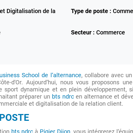
t Digitalisation de la
Type de poste :
Commerc
e
Secteur :
Commerce
Business School de l’alternance
, collabore avec un
 Côte-d'Or. Aujourd’hui, nous vous proposons une
e sport dynamique et en plein développement, si
uhaitant préparer un
bts ndrc
en alternance et dév
mmerciale et digitalisation de la relation client.
 POSTE
ation
bts ndrc
à
Pigier Dijon
, vous intégrerez l’équ