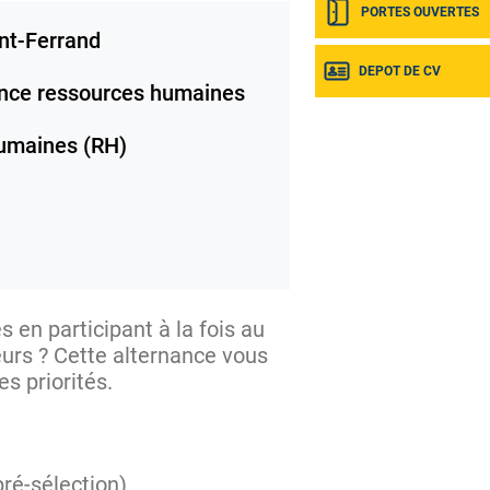
PORTES OUVERTES
nt-Ferrand
DEPOT DE CV
nce ressources humaines
umaines (RH)
en participant à la fois au
eurs ? Cette alternance vous
s priorités.
pré-sélection)