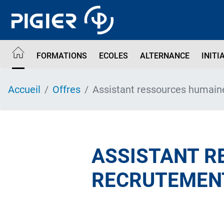
Aller
au
contenu
principal
FORMATIONS
ECOLES
ALTERNANCE
INITI
Accueil
Offres
Assistant ressources humain
ASSISTANT R
RECRUTEMENT