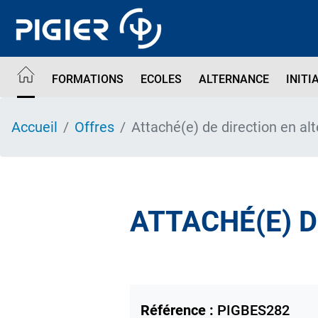
Aller
au
contenu
principal
FORMATIONS
ECOLES
ALTERNANCE
INITI
Accueil
Offres
Attaché(e) de direction en al
ATTACHÉ(E) 
Référence :
PIGBES282