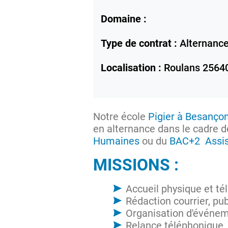
Domaine :
Type de contrat :
Alternanc
Localisation :
Roulans
2564
Notre école
Pigier à Besanço
en alternance dans le cadre d
Humaines
ou du
BAC+2 Assis
MISSIONS :
Accueil physique et t
Rédaction courrier, pu
Organisation d'événem
Relance téléphonique