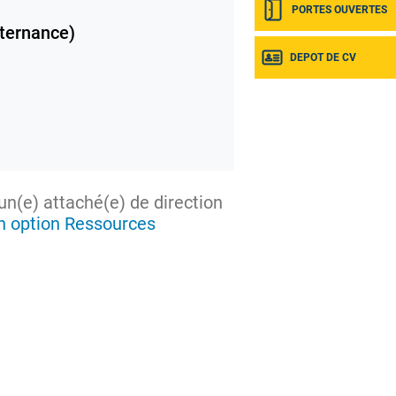
PORTES OUVERTES
ternance)
DEPOT DE CV
un(e) attaché(e) de direction
n option Ressources