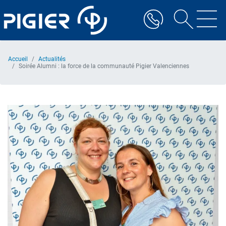
Aller
au
contenu
principal
Accueil
Actualités
Soirée Alumni : la force de la communauté Pigier Valenciennes