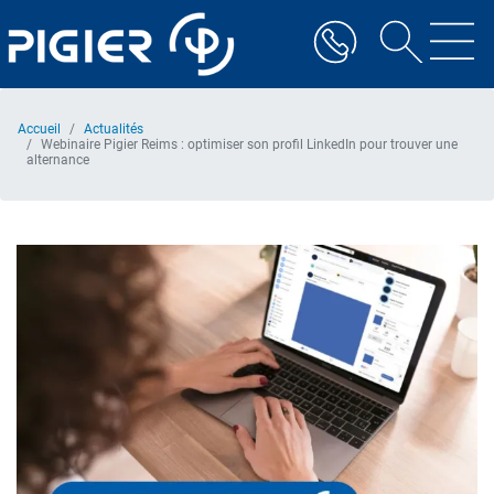
Aller
au
contenu
principal
Accueil
Actualités
Webinaire Pigier Reims : optimiser son profil LinkedIn pour trouver une
alternance