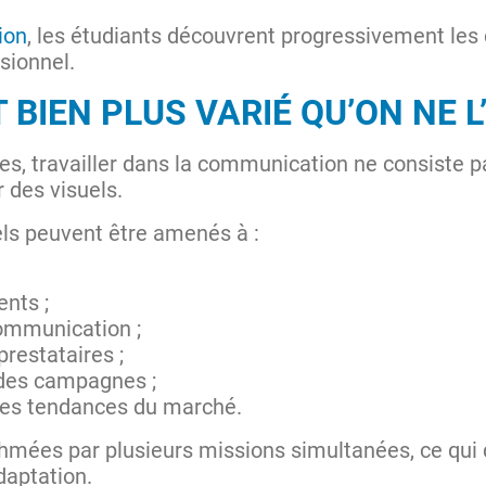
ion
, les étudiants découvrent progressivement les 
sionnel.
T BIEN PLUS VARIÉ QU’ON NE L
s, travailler dans la communication ne consiste p
 des visuels.
els peuvent être amenés à :
nts ;
communication ;
prestataires ;
 des campagnes ;
 les tendances du marché.
thmées par plusieurs missions simultanées, ce qu
daptation.