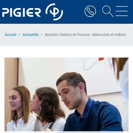
Aller
au
contenu
principal
Accueil
Actualités
Bachelor Gestion et Finance : débouchés et métiers