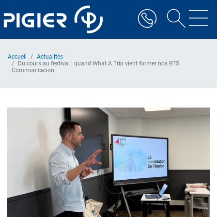
Aller
au
contenu
principal
Accueil
Actualités
Du cours au festival : quand What A Trip vient former nos BTS
Communication