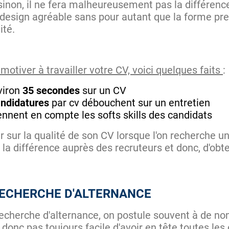
sinon, il ne fera malheureusement pas la différenc
n design agréable sans pour autant que la forme pre
lité.
otiver à travailler votre CV, voici quelques faits
:
viron
35 secondes
sur un CV
ndidatures
par cv débouchent sur un entretien
nnent en compte les softs skills des candidats
er sur la qualité de son CV lorsque l'on recherche u
 la différence auprès des recruteurs et donc, d'obte
RECHERCHE D'ALTERNANCE
echerche d'alternance, on postule souvent à de no
 donc pas toujours facile d'avoir en tête toutes les