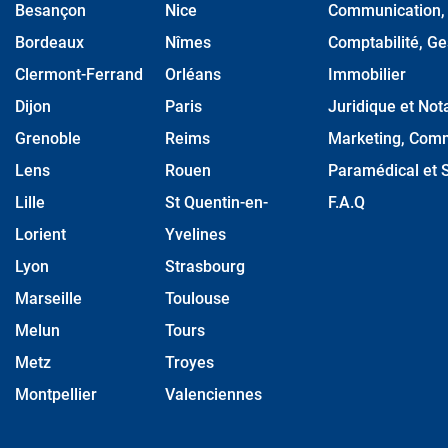
Besançon
Nice
Communication, M
Bordeaux
Nîmes
Comptabilité, Ge
Clermont-Ferrand
Orléans
Immobilier
Dijon
Paris
Juridique et Nota
Grenoble
Reims
Marketing, Comm
Lens
Rouen
Paramédical et S
Lille
St Quentin-en-
F.A.Q
Lorient
Yvelines
Lyon
Strasbourg
Marseille
Toulouse
Melun
Tours
Metz
Troyes
Montpellier
Valenciennes