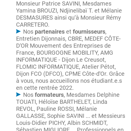
Monsieur Patrice SAVINI, Mesdames
Yamina BROUZI, Ndjinelibaï T. et Mélanie
DESMASURES ainsi qu’à Monsieur Rémy
CARRETERO.
Nos
partenaires
et
fournisseurs
,
Entretien Dijonnais, CBRE, MEDEF CÔTE-
D'OR Mouvement des Entreprises de
France, BOURGOGNE MOBILITY, AMG
INFORMATIQUE - Dijon Le Creusot,
FLOMIC INFORMATIQUE, Atelier Pétot,
Dijon FCO (DFCO), CPME Côte-d'Or. Grâce
à vous, nous accueillons nos étudiant.e.s
en cette rentrée 2022.
Nos
formateurs
, Mesdames Delphine
TOUATI, Héloïse BARTHELET, Linda
REVOL, Pauline ROSSI, Mélanie
GALLASSE, Sophie SAVINI ... et Messieurs
Louis-Didier PICHY, Albin SCHMIDT,
Sébastien MIGLIORE ... Professionnels en