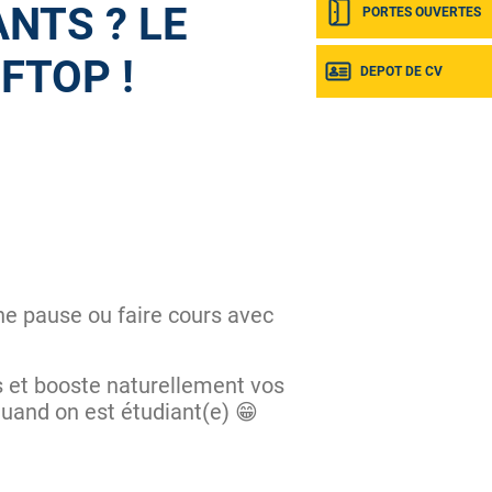
NTS ? LE
PORTES OUVERTES
FTOP !
DEPOT DE CV
une pause ou faire cours avec
ss et booste naturellement vos
quand on est étudiant(e) 😁