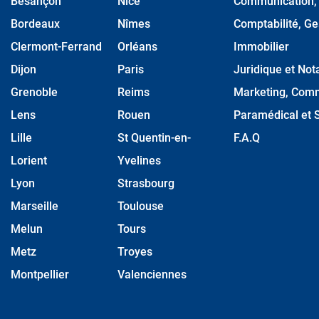
Besançon
Nice
Communication, M
Bordeaux
Nîmes
Comptabilité, Ge
Clermont-Ferrand
Orléans
Immobilier
Dijon
Paris
Juridique et Nota
Grenoble
Reims
Marketing, Comm
Lens
Rouen
Paramédical et S
Lille
St Quentin-en-
F.A.Q
Lorient
Yvelines
Lyon
Strasbourg
Marseille
Toulouse
Melun
Tours
Metz
Troyes
Montpellier
Valenciennes