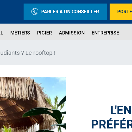
PARLER À UN CONSEILLER
PORTE
AL
MÉTIERS
PIGIER
ADMISSION
ENTREPRISE
tudiants ? Le rooftop !
L'E
PRÉFÉR