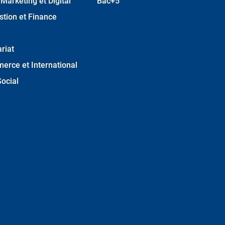
arketing et Digital
Bac+5
stion et Finance
riat
erce et International
ocial