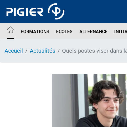
Aller
au
contenu
principal
FORMATIONS
ECOLES
ALTERNANCE
INITI
Accueil
Actualités
Quels postes viser dans la