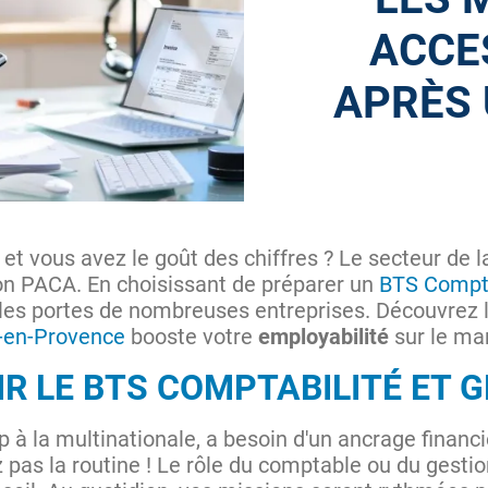
ACCE
APRÈS 
et vous avez le goût des chiffres ? Le secteur de la
n PACA. En choisissant de préparer un
BTS Compta
 les portes de nombreuses entreprises. Découvrez le
x-en-Provence
booste votre
employabilité
sur le mar
R LE BTS COMPTABILITÉ ET G
up à la multinationale, a besoin d'un ancrage financ
 pas la routine ! Le rôle du comptable ou du gestio