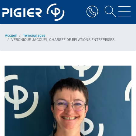
Aller
au
contenu
principal
Accueil
Témoignages
VERONIQUE JACQUEL, CHARGEE DE RELATIONS ENTREPRISES