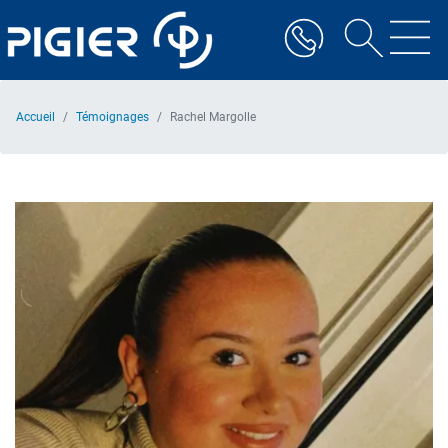
Aller
au
contenu
principal
Accueil
Témoignages
Rachel Margolle