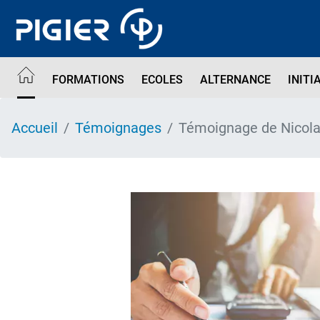
Aller
au
contenu
principal
FORMATIONS
ECOLES
ALTERNANCE
INITI
Accueil
Témoignages
Témoignage de Nicol