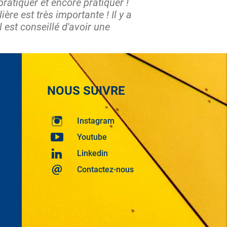
 pratiquer et encore pratiquer !
re est très importante ! Il y a
 est conseillé d'avoir une
NOUS SUIVRE
Instagram
Youtube
Linkedin
Contactez-nous