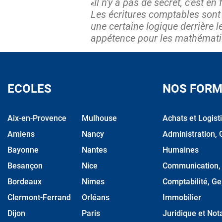
Il n'y a pas de secret, c'est en
Les écritures comptables sont t
une certaine logique derrière l
appétence pour les mathématiq
ECOLES
NOS FORM
Aix-en-Provence
Mulhouse
Achats et Logist
Amiens
Nancy
Administration, 
Bayonne
Nantes
Humaines
Besançon
Nice
Communication, M
Bordeaux
Nîmes
Comptabilité, Ge
Clermont-Ferrand
Orléans
Immobilier
Dijon
Paris
Juridique et Nota