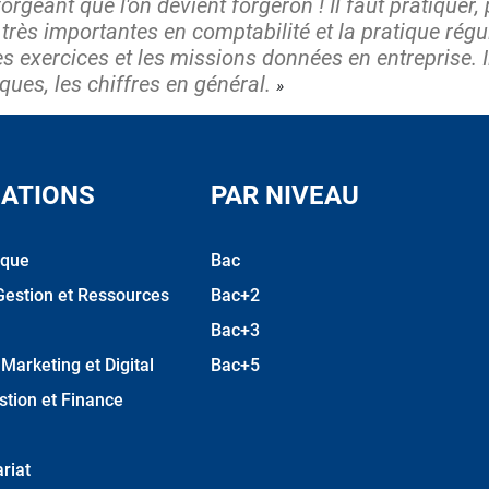
 forgeant que l'on devient forgeron ! Il faut pratiquer,
rès importantes en comptabilité et la pratique réguliè
es exercices et les missions données en entreprise. Il
ues, les chiffres en général.
ATIONS
PAR NIVEAU
ique
Bac
Gestion et Ressources
Bac+2
Bac+3
arketing et Digital
Bac+5
stion et Finance
riat