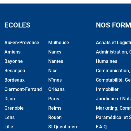
ECOLES
NOS FORM
Aix-en-Provence
Mulhouse
Achats et Logist
Amiens
Nancy
Administration, 
Bayonne
Nantes
Humaines
Besançon
Nice
Communication, M
Bordeaux
Nîmes
Comptabilité, Ge
Clermont-Ferrand
Orléans
Immobilier
Dijon
Paris
Juridique et Nota
Grenoble
Reims
Marketing, Comm
Lens
Rouen
Paramédical et S
Lille
St Quentin-en-
F.A.Q