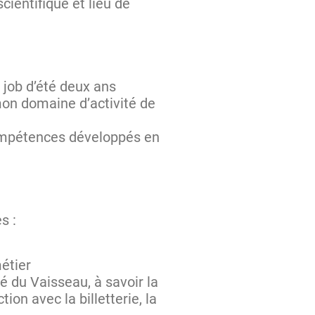
cientifique et lieu de
 job d’été deux ans
 mon domaine d’activité de
 compétences développés en
s :
étier
té du Vaisseau, à savoir la
ion avec la billetterie, la