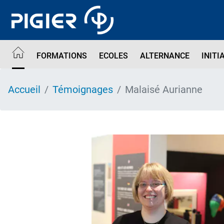
Aller
au
contenu
principal
FORMATIONS
ECOLES
ALTERNANCE
INITI
Accueil
Témoignages
Malaisé Aurianne