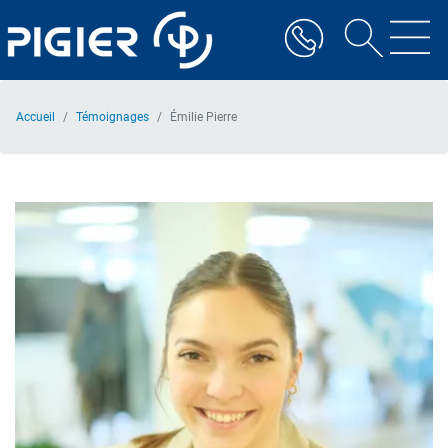
Aller
au
contenu
principal
Accueil
Témoignages
Émilie Pierre