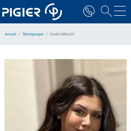
Aller
au
contenu
principal
Accueil
Témoignages
Elodie GIRALDO